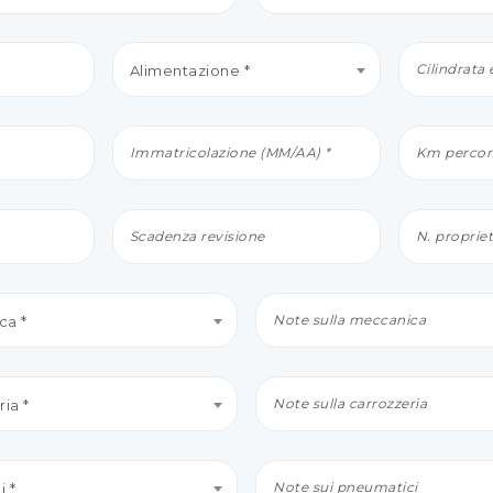
Alimentazione *
ca *
ia *
 *